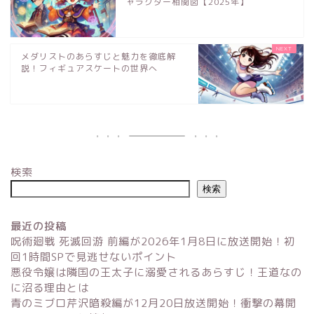
ャラクター相関図【2025年】
メダリストのあらすじと魅力を徹底解
説！フィギュアスケートの世界へ
検索
検索
最近の投稿
呪術廻戦 死滅回游 前編が2026年1月8日に放送開始！初
回1時間SPで見逃せないポイント
悪役令嬢は隣国の王太子に溺愛されるあらすじ！王道なの
に沼る理由とは
青のミブロ芹沢暗殺編が12月20日放送開始！衝撃の幕開