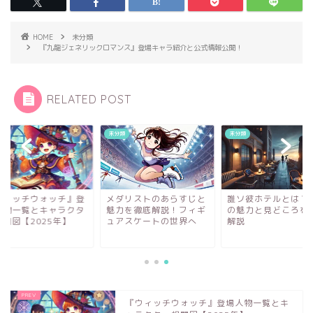
HOME
未分類
『九龍ジェネリックロマンス』登場キャラ紹介と公式情報公開！
RELATED POST
類
未分類
未分類
ウィッチウォッチ』登
メダリストのあらすじと
誰ソ彼ホテルとは？
人物一覧とキャラクタ
魅力を徹底解説！フィギ
の魅力と見どころを
相関図【2025年】
ュアスケートの世界へ
解説
『ウィッチウォッチ』登場人物一覧とキ