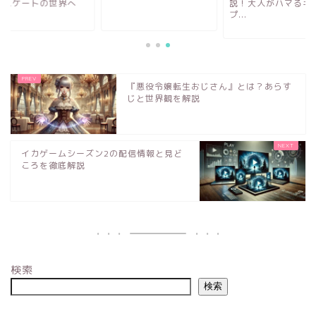
アスケートの世界へ
説！大人がハマるキ
プ...
『悪役令嬢転生おじさん』とは？あらす
じと世界観を解説
イカゲームシーズン2の配信情報と見ど
ころを徹底解説
検索
検索