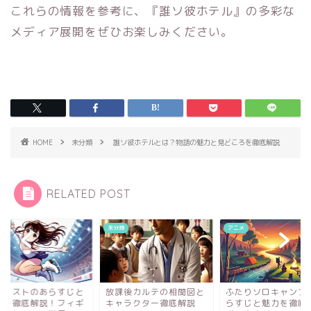
これらの情報を参考に、『誰ソ彼ホテル』の多彩な
メディア展開をぜひお楽しみください。
HOME
未分類
誰ソ彼ホテルとは？物語の魅力と見どころを徹底解説
RELATED POST
類
未分類
アニメ
ダリストのあらすじと
放課後カルテの相関図と
ふたりソロキャンプ
力を徹底解説！フィギ
キャラクター徹底解説
らすじと魅力を徹底