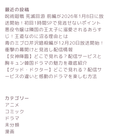
最近の投稿
ドラマ
ドラマ
呪術廻戦 死滅回游 前編が2026年1月8日に放
送開始！初回1時間SPで見逃せないポイント
悪役令嬢は隣国の王太子に溺愛されるあらす
じ！王道なのに沼る理由とは
青のミブロ芹沢暗殺編が12月20日放送開始！
衝撃の幕開けと見逃し配信情報
【女神降臨】どこで見れる？配信サービスと
胸キュン韓国ドラマの魅力を徹底紹介
【女神降臨】どこで見れる？配信サ
【グッド
【グッド・ドクター】どこで見れる？配信サ
ービスと胸キュン韓国ドラマの魅力
る？配信
ービスの違いと感動のドラマを楽しむ方法
を徹底紹介
ラマを楽
カテゴリー
アニメ
コミック
アニメ
ドラマ
ドラマ
未分類
漫画