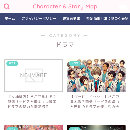
Character & Story Map
ホーム
プライバシーポリシー
運営者情報
特定商取引法に基づく表記
― CATEGORY ―
ドラマ
ドラマ
ドラマ
【女神降臨】どこで見れる？
【グッド・ドクター】どこで
配信サービスと胸キュン韓国
見れる？配信サービスの違い
ドラマの魅力を徹底紹介
と感動のドラマを楽しむ方法
アニメ
ドラマ