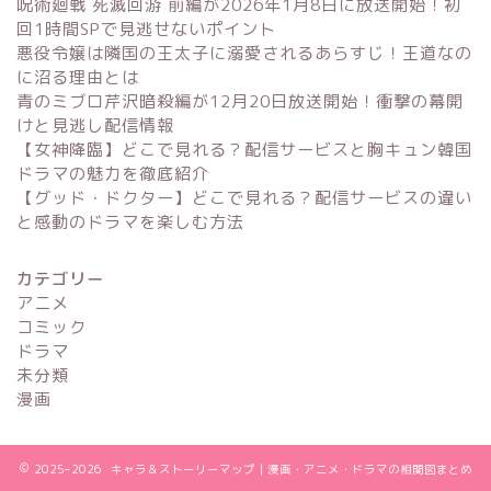
呪術廻戦 死滅回游 前編が2026年1月8日に放送開始！初
回1時間SPで見逃せないポイント
悪役令嬢は隣国の王太子に溺愛されるあらすじ！王道なの
に沼る理由とは
青のミブロ芹沢暗殺編が12月20日放送開始！衝撃の幕開
けと見逃し配信情報
【女神降臨】どこで見れる？配信サービスと胸キュン韓国
ドラマの魅力を徹底紹介
【グッド・ドクター】どこで見れる？配信サービスの違い
と感動のドラマを楽しむ方法
カテゴリー
アニメ
コミック
ドラマ
未分類
漫画
2025–2026 キャラ＆ストーリーマップ｜漫画・アニメ・ドラマの相関図まとめ